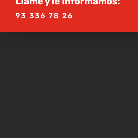
Llame y le informamos:
93 336 78 26