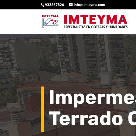
933367826
info@imteyma.com
Impermea
Terrado 